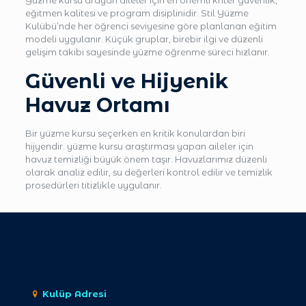
Yüzme kursu arayan aileler için en önemli kriter güvenlik,
eğitmen kalitesi ve program disiplinidir. Stil Yüzme
Kulübü’nde her öğrenci seviyesine göre planlanan eğitim
modeli uygulanır. Küçük gruplar, birebir ilgi ve düzenli
gelişim takibi sayesinde yüzme öğrenme süreci hızlanır.
Güvenli ve Hijyenik
Havuz Ortamı
Bir yüzme kursu seçerken en kritik konulardan biri
hijyendir. yüzme kursu araştırması yapan aileler için
havuz temizliği büyük önem taşır. Havuzlarımız düzenli
olarak analiz edilir, su değerleri kontrol edilir ve temizlik
prosedürleri titizlikle uygulanır.
Kulüp Adresi