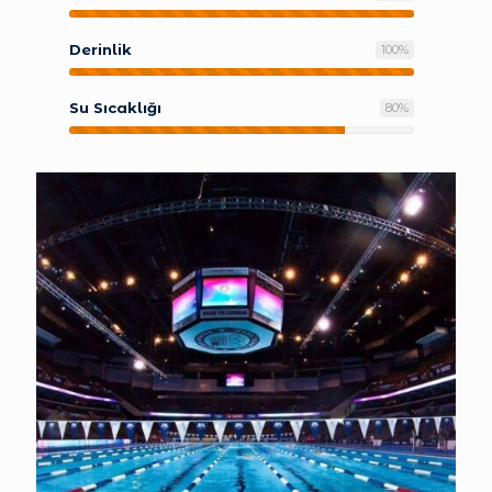
Derinlik
100
%
Su Sıcaklığı
80
%