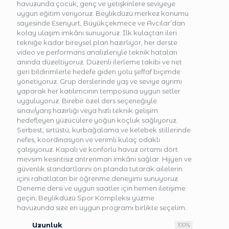
havuzunda çocuk, genç ve yetişkinlere seviyeye
uygun eğitim veriyoruz. Beylikdüzü merkez konumu
sayesinde Esenyurt, Büyükçekmece ve Avcılar’dan
kolay ulaşım imkânı sunuyoruz. İlk kulaçtan ileri
tekniğe kadar bireysel plan hazırlıyor, her derste
video ve performans analizleriyle teknik hataları
anında düzeltiyoruz. Düzenli ilerleme takibi ve net
geri bildirimlerle hedefe giden yolu şeffaf biçimde
yönetiyoruz. Grup derslerinde yaş ve seviye ayrımı
yaparak her katılımcının temposuna uygun setler
uyguluyoruz. Birebir özel ders seçeneğiyle
sınav/yarış hazırlığı veya hızlı teknik gelişim
hedefleyen yüzücülere yoğun koçluk sağlıyoruz.
Serbest, sırtüstü, kurbağalama ve kelebek stillerinde
nefes, koordinasyon ve verimli kulaç odaklı
çalışıyoruz. Kapalı ve konforlu havuz ortamı dört
mevsim kesintisiz antrenman imkânı sağlar. Hijyen ve
güvenlik standartlarını ön planda tutarak ailelerin
içini rahatlatan bir öğrenme deneyimi sunuyoruz.
Deneme dersi ve uygun saatler için hemen iletişime
geçin; Beylikdüzü Spor Kompleksi yüzme
havuzunda size en uygun programı birlikte seçelim.
Uzunluk
100
%