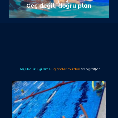
Geç değil, doğru plan
Beylikdüzü Yüzme
Eğitimlerimizden
fotoğraflar